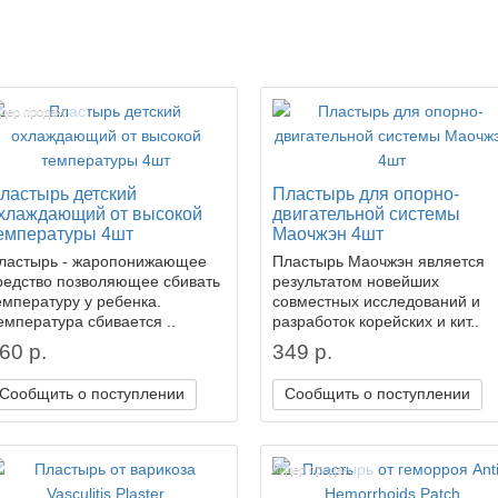
дер продаж!
ластырь детский
Пластырь для опорно-
хлаждающий от высокой
двигательной системы
емпературы 4шт
Маочжэн 4шт
ластырь - жаропонижающее
Пластырь Маочжэн является
редство позволяющее сбивать
результатом новейших
емпературу у ребенка.
совместных исследований и
емпература сбивается ..
разработок корейских и кит..
60 р.
349 р.
Сообщить о поступлении
Сообщить о поступлении
Лидер продаж!