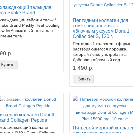
хлаждающий тальк для
ела Snake Brand
хлаждающий тайский тальк /
Пептидный коллаген для
nake Brand Prickly Heat Cooling
снижения аппетита с
owderАроматный тальк для
яблочным уксусом Donutt
игиены тела ..
Collacider S, 120 г.
Пептидный коллаген в форме
растворяющегося порошка,
90 р.
который легко употреблять.
Добавлен яблочный сид..
Купить
1 490 р.
Купить
дер продаж!
итьевой коллаген Donutt
rand Collagen Peptide
молаживающий коллаген
Питьевой морской коллаге
ептид + Q10 / Donut Collagen