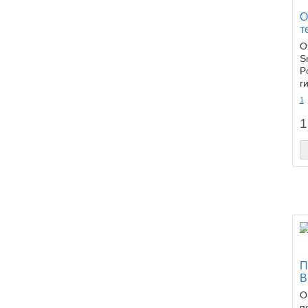
О
т
О
S
P
г
1
1
Ли
П
B
О
п