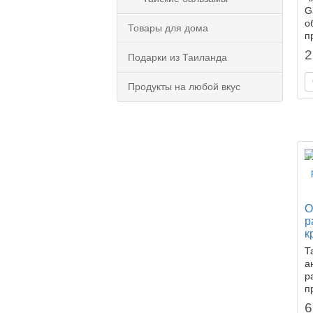
G
о
Товары для дома
п
2
Подарки из Таиланда
Продукты на любой вкус
Ли
О
р
к
Т
а
р
п
6