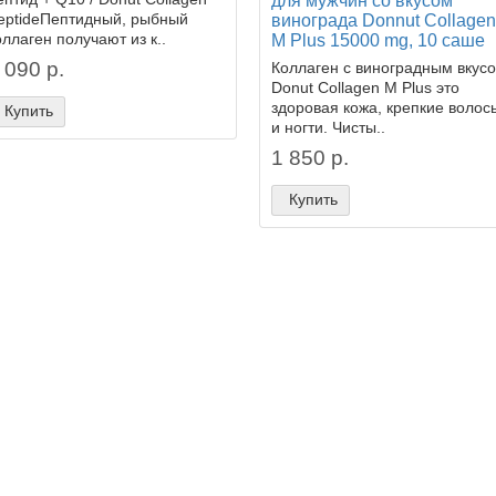
для мужчин со вкусом
eptideПептидный, рыбный
винограда Donnut Collagen
оллаген получают из к..
M Plus 15000 mg, 10 саше
 090 р.
Коллаген с виноградным вкус
Donut Collagen M Plus это
здоровая кожа, крепкие волос
Купить
и ногти. Чисты..
1 850 р.
Купить