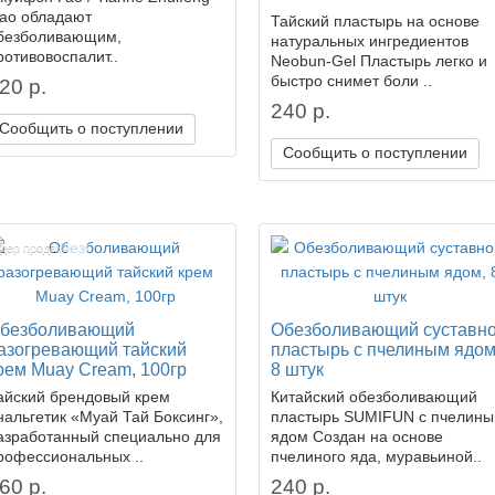
ao обладают
Тайский пластырь на основе
безболивающим,
натуральных ингредиентов
ротивовоспалит..
Neobun-Gel Пластырь легко и
быстро снимет боли ..
20 р.
240 р.
Сообщить о поступлении
Сообщить о поступлении
дер продаж!
безболивающий
Обезболивающий суставн
азогревающий тайский
пластырь с пчелиным ядом
рем Muay Сream, 100гр
8 штук
айский брендовый крем
Китайский обезболивающий
нальгетик «Муай Тай Боксинг»,
пластырь SUMIFUN с пчелин
азработанный специально для
ядом Создан на основе
рофессиональных ..
пчелиного яда, муравьиной..
60 р.
240 р.