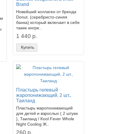
Brand
Новейший коллаген от бренда
Donut. (серебристо-синяя
ом
банка) который включает в себя
такие ингре..
ы
1 440 р.
Купить
Пластырь гелевый
жаропонижающий, 2 шт.,
Таиланд
Пластырь жаропонижающий
для детей и взрослых ( 2 штуки
), Таиланд / Kool Fever Whole
Night Cooling Ж..
260 р.