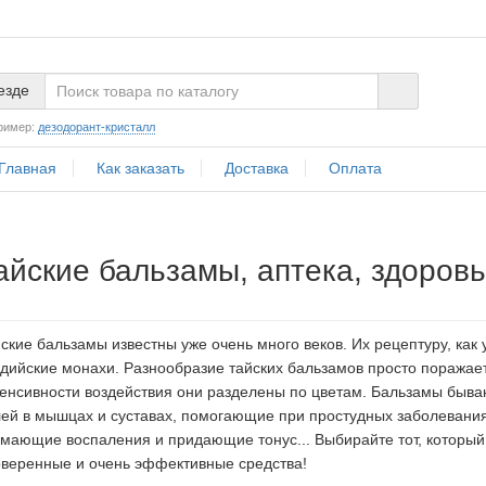
езде
ример:
дезодорант-кристалл
Главная
Как заказать
Доставка
Оплата
айские бальзамы, аптека, здоров
ские бальзамы известны уже очень много веков. Их рецептуру, как
дийские монахи. Разнообразие тайских бальзамов просто поражает!
енсивности воздействия они разделены по цветам. Бальзамы быв
ей в мышцах и суставах, помогающие при простудных заболеваниях
мающие воспаления и придающие тонус... Выбирайте тот, который
веренные и очень эффективные средства!