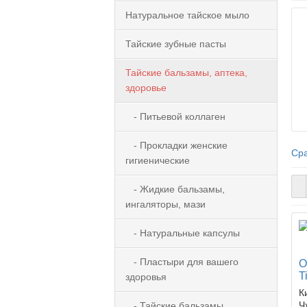
Натуральное тайское мыло
Тайские зубные пасты
Тайские бальзамы, аптека,
здоровье
- Питьевой коллаген
- Прокладки женские
Сра
гигиенические
- Жидкие бальзамы,
ингаляторы, мази
- Натуральные капсулы
- Пластыри для вашего
О
T
здоровья
К
Ч
- Тайские бальзамы