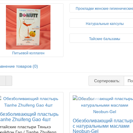
Прокладки женские гигиенически
Натуральные капсулы
Тайские бальзамы
Питьевой коллаген
внение товаров (0)
Сортировать:
Лидер продаж!
безболивающий пластырь
ianhe Zhuifeng Gao 4шт
Обезболивающий пластыр
с натуральными маслами
итайские пластыри Тяньхэ
Neobun-Gel
жуйфэн Гао / Tianhe Zhuifeng