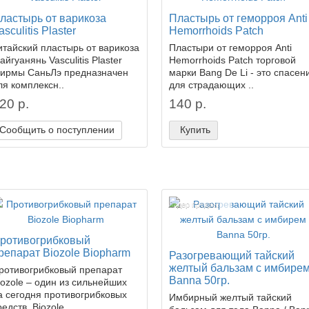
ластырь от варикоза
Пластырь от геморроя Anti
asculitis Plaster
Hemorrhoids Patch
итайский пластырь от варикоза
Пластыри от геморроя Anti
айгуанянь Vasculitis Plaster
Hemorrhoids Patch торговой
ирмы СаньЛэ предназначен
марки Bang De Li - это спасен
ля комплексн..
для страдающих ..
20 р.
140 р.
Сообщить о поступлении
Купить
Лидер продаж!
ротивогрибковый
репарат Biozole Biopharm
Разогревающий тайский
желтый бальзам с имбире
ротивогрибковый препарат
Banna 50гр.
iozole – один из сильнейших
а сегодня противогрибковых
Имбирный желтый тайский
едств. Biozole ..